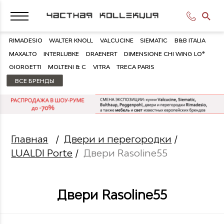
RIMADESIO
WALTER KNOLL
VALCUCINE
SIEMATIC
B&B ITALIA
MAXALTO
INTERLUBKE
DRAENERT
DIMENSIONE CHI WING LO®
GIORGETTI
MOLTENI & C
VITRA
TRECA PARIS
ВСЕ БРЕНДЫ
Главная
/
Двери и перегородки
/
LUALDI Porte
/
Двери Rasoline55
Двери Rasoline55