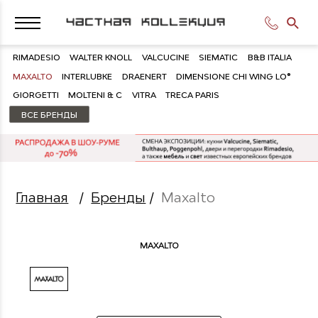
RIMADESIO
WALTER KNOLL
VALCUCINE
SIEMATIC
B&B ITALIA
MAXALTO
INTERLUBKE
DRAENERT
DIMENSIONE CHI WING LO®
GIORGETTI
MOLTENI & C
VITRA
TRECA PARIS
ВСЕ БРЕНДЫ
Главная
/
Бренды
/
Maxalto
MAXALTO