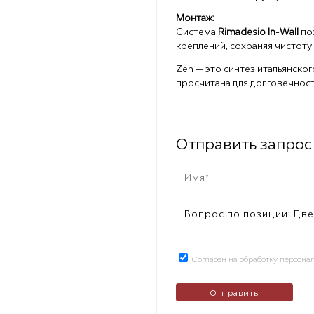
Монтаж:
Система
Rimadesio In-Wall
поз
креплений, сохраняя чистоту 
Zen — это синтез итальянског
просчитана для долговечност
Отправить запрос
Согласен на обработку персон