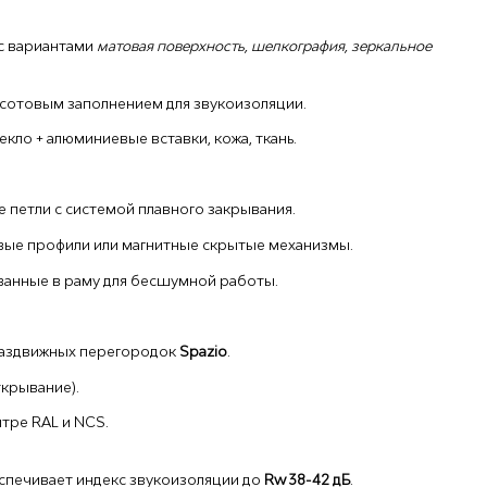
 с вариантами
матовая поверхность, шелкография, зеркальное
сотовым заполнением для звукоизоляции.
екло + алюминиевые вставки, кожа, ткань.
 петли с системой плавного закрывания.
ые профили или магнитные скрытые механизмы.
ванные в раму для бесшумной работы.
раздвижных перегородок
Spazio
.
крывание).
тре RAL и NCS.
спечивает индекс звукоизоляции до
Rw 38-42 дБ
.