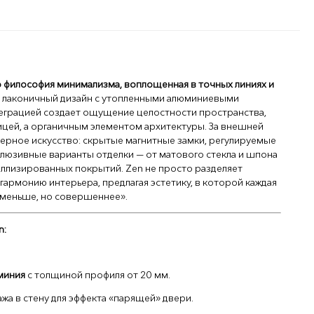
о философия минимализма, воплощенная в точных линиях и
 лаконичный дизайн с утопленными алюминиевыми
еграцией создает ощущение целостности пространства,
ницей, а органичным элементом архитектуры. За внешней
ерное искусство: скрытые магнитные замки, регулируемые
клюзивные варианты отделки — от матового стекла и шпона
аллизированных покрытий. Zen не просто разделяет
 гармонию интерьера, предлагая эстетику, в которой каждая
«меньше, но совершеннее».
n:
миния
с толщиной профиля от 20 мм.
а в стену для эффекта «парящей» двери.