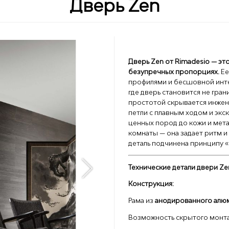
Дверь Zen
Дверь Zen от Rimadesio — эт
безупречных пропорциях.
Ее
профилями и бесшовной инт
где дверь становится не гра
простотой скрывается инжен
петли с плавным ходом и экс
ценных пород до кожи и мет
комнаты — она задает ритм и
деталь подчинена принципу 
Технические детали двери Ze
Конструкция:
Рама из
анодированного алю
Возможность скрытого монтаж