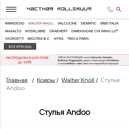
RIMADESIO
WALTER KNOLL
VALCUCINE
SIEMATIC
B&B ITALIA
MAXALTO
INTERLUBKE
DRAENERT
DIMENSIONE CHI WING LO®
GIORGETTI
MOLTENI & C
VITRA
TRECA PARIS
ВСЕ БРЕНДЫ
Главная
/
Ковры
/
Walter Knoll
/
Стулья
Andoo
Стулья Andoo