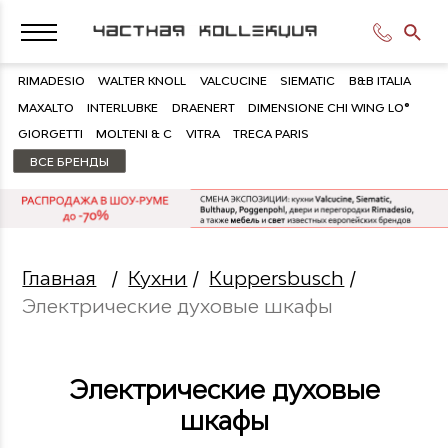
RIMADESIO
WALTER KNOLL
VALCUCINE
SIEMATIC
B&B ITALIA
MAXALTO
INTERLUBKE
DRAENERT
DIMENSIONE CHI WING LO®
GIORGETTI
MOLTENI & C
VITRA
TRECA PARIS
ВСЕ БРЕНДЫ
Главная
/
Кухни
/
Kuppersbusch
/
Электрические духовые шкафы
Электрические духовые
шкафы