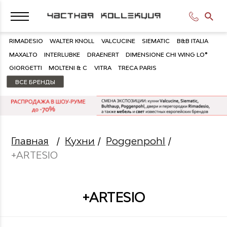
RIMADESIO
WALTER KNOLL
VALCUCINE
SIEMATIC
B&B ITALIA
MAXALTO
INTERLUBKE
DRAENERT
DIMENSIONE CHI WING LO®
GIORGETTI
MOLTENI & C
VITRA
TRECA PARIS
ВСЕ БРЕНДЫ
Главная
/
Кухни
/
Poggenpohl
/
+ARTESIO
+ARTESIO