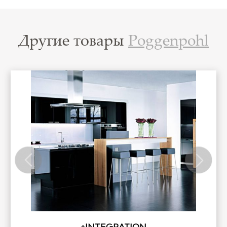
Другие товары
Poggenpohl
%