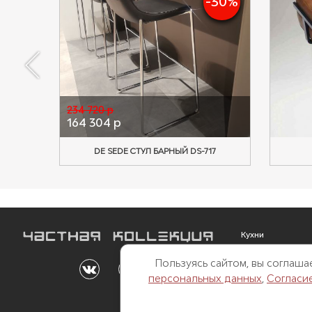
-30%
234 720 р
164 304 р
DE SEDE СТУЛ БАРНЫЙ DS-717
Кухни
Мебель
Пользуясь сайтом, вы соглаш
Outdoor
персональных данных
,
Согласи
Свет
Двери и перегор
Системы сна