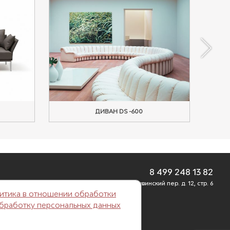
ДИВАН DS -600
ДИВ
8 499 248 13 82
г. Москва, Б. Саввинский пер. д. 12, стр. 6
итика в отношении обработки
обработку персональных данных