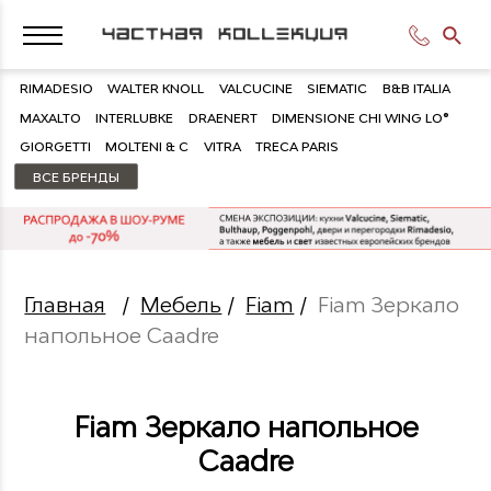
RIMADESIO
WALTER KNOLL
VALCUCINE
SIEMATIC
B&B ITALIA
MAXALTO
INTERLUBKE
DRAENERT
DIMENSIONE CHI WING LO®
GIORGETTI
MOLTENI & C
VITRA
TRECA PARIS
ВСЕ БРЕНДЫ
Главная
/
Мебель
/
Fiam
/
Fiam Зеркало
напольное Caadre
Fiam Зеркало напольное
Caadre