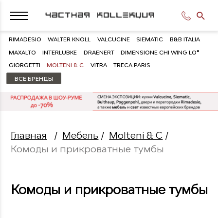
RIMADESIO
WALTER KNOLL
VALCUCINE
SIEMATIC
B&B ITALIA
MAXALTO
INTERLUBKE
DRAENERT
DIMENSIONE CHI WING LO®
GIORGETTI
MOLTENI & C
VITRA
TRECA PARIS
ВСЕ БРЕНДЫ
Главная
/
Мебель
/
Molteni & C
/
Комоды и прикроватные тумбы
Комоды и прикроватные тумбы