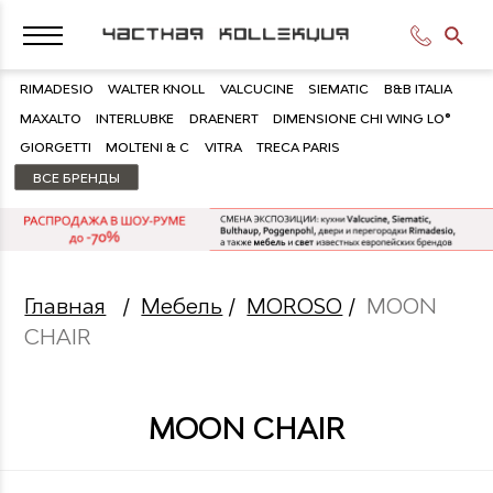
RIMADESIO
WALTER KNOLL
VALCUCINE
SIEMATIC
B&B ITALIA
MAXALTO
INTERLUBKE
DRAENERT
DIMENSIONE CHI WING LO®
GIORGETTI
MOLTENI & C
VITRA
TRECA PARIS
ВСЕ БРЕНДЫ
Главная
/
Мебель
/
MOROSO
/
MOON
CHAIR
MOON CHAIR