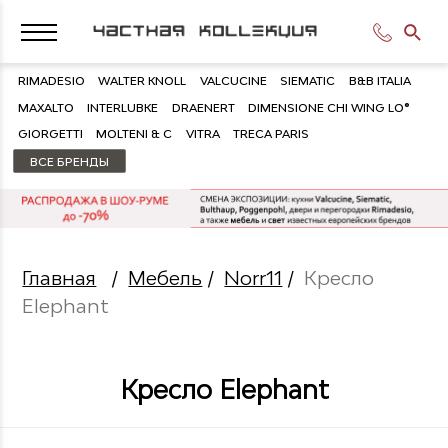
RIMADESIO
WALTER KNOLL
VALCUCINE
SIEMATIC
B&B ITALIA
MAXALTO
INTERLUBKE
DRAENERT
DIMENSIONE CHI WING LO®
GIORGETTI
MOLTENI & C
VITRA
TRECA PARIS
ВСЕ БРЕНДЫ
Главная
/
Мебель
/
Norr11
/
Кресло
Elephant
Кресло Elephant