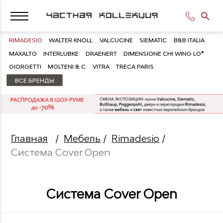
RIMADESIO
WALTER KNOLL
VALCUCINE
SIEMATIC
B&B ITALIA
MAXALTO
INTERLUBKE
DRAENERT
DIMENSIONE CHI WING LO®
GIORGETTI
MOLTENI & C
VITRA
TRECA PARIS
ВСЕ БРЕНДЫ
Главная
/
Мебель
/
Rimadesio
/
Система Cover Open
Система Cover Open