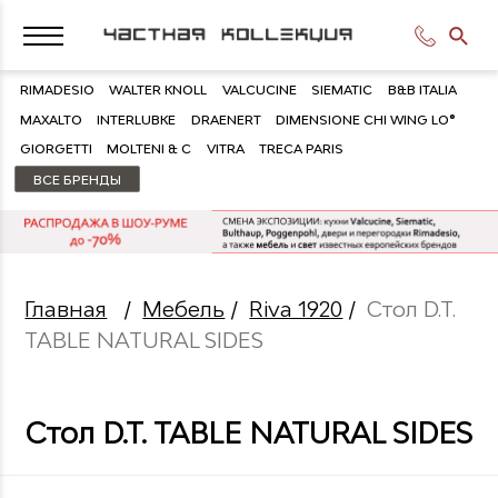
RIMADESIO
WALTER KNOLL
VALCUCINE
SIEMATIC
B&B ITALIA
MAXALTO
INTERLUBKE
DRAENERT
DIMENSIONE CHI WING LO®
GIORGETTI
MOLTENI & C
VITRA
TRECA PARIS
ВСЕ БРЕНДЫ
Главная
/
Мебель
/
Riva 1920
/
Стол D.T.
TABLE NATURAL SIDES
Стол D.T. TABLE NATURAL SIDES