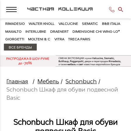
RIMADESIO
WALTER KNOLL
VALCUCINE
SIEMATIC
B&B ITALIA
MAXALTO
INTERLUBKE
DRAENERT
DIMENSIONE CHI WING LO®
GIORGETTI
MOLTENI & C
VITRA
TRECA PARIS
ВСЕ БРЕНДЫ
Главная
/
Мебель
/
Schonbuch
/
Schonbuch Шкаф для обуви подвесной
Basic
Schonbuch Шкаф для обуви