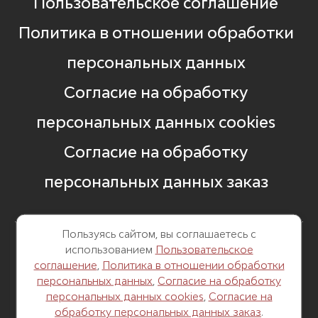
Пользовательское соглашение
Политика в отношении обработки
персональных данных
Согласие на обработку
персональных данных cookies
Согласие на обработку
персональных данных заказ
Пользуясь сайтом, вы соглашаетесь с
использованием
Пользовательское
8 499 248 13 82
соглашение
,
Политика в отношении обработки
персональных данных
,
Согласие на обработку
г. Москва, Б. Саввинский пер. д. 12,
персональных данных cookies
,
Согласие на
стр. 6
обработку персональных данных заказ
.