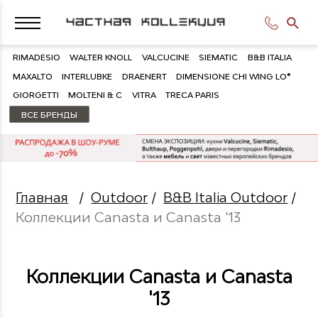
RIMADESIO
WALTER KNOLL
VALCUCINE
SIEMATIC
B&B ITALIA
MAXALTO
INTERLUBKE
DRAENERT
DIMENSIONE CHI WING LO®
GIORGETTI
MOLTENI & C
VITRA
TRECA PARIS
ВСЕ БРЕНДЫ
Главная
/
Outdoor
/
B&B Italia Outdoor
/
Коллекции Canasta и Canasta '13
Коллекции Canasta и Canasta
'13