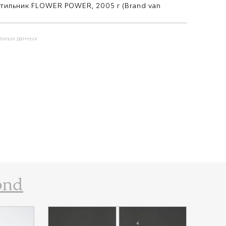
альных данных
ond