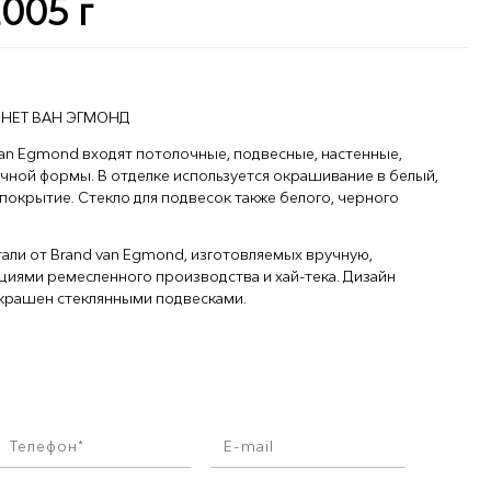
005 г
ННЕТ ВАН ЭГМОНД
van Egmond
входят потолочные, подвесные, настенные,
чной формы. В отделке используется окрашивание в белый,
покрытие. Стекло для подвесок также белого, черного
тали от
Brand van Egmond
, изготовляемых вручную,
иями ремесленного производства и хай-тека. Дизайн
украшен стеклянными подвесками.