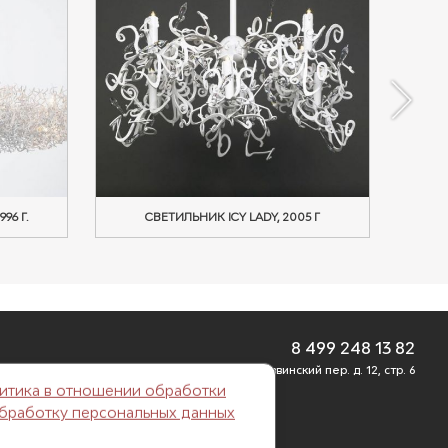
96 Г.
СВЕТИЛЬНИК ICY LADY, 2005 Г
СВЕТ
8 499 248 13 82
г. Москва, Б. Саввинский пер. д. 12, стр. 6
итика в отношении обработки
обработку персональных данных