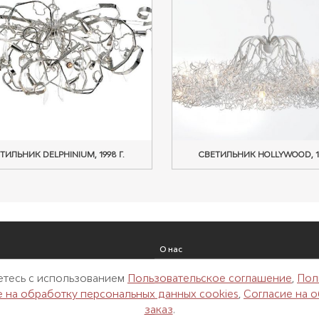
ТИЛЬНИК DELPHINIUM, 1998 Г.
СВЕТИЛЬНИК HOLLYWOOD, 19
О нас
Реализованные проекты
аетесь с использованием
Пользовательское соглашение
,
Пол
Новости
е на обработку персональных данных cookies
,
Согласие на 
Контакты
заказ
.
одки
Архитекторам и дизайнерам