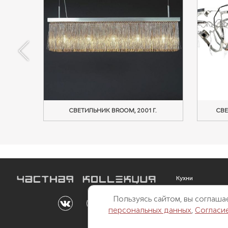
6 Г.
СВЕТИЛЬНИК BROOM, 2001 Г.
СВЕ
Кухни
Мебель
Пользуясь сайтом, вы соглаш
Outdoor
персональных данных
,
Согласи
Свет
Двери и перегор