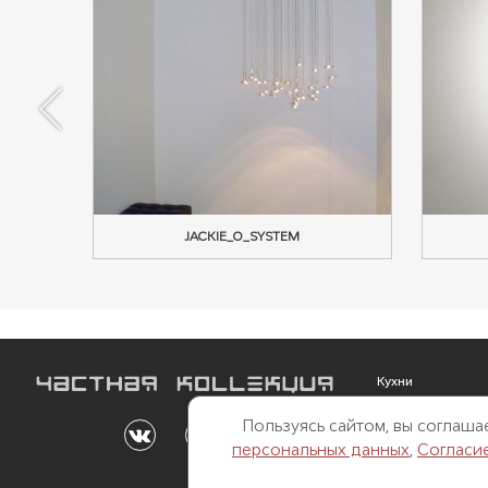
-MOON,
JACKIE_O_SYSTEM
Кухни
Мебель
Пользуясь сайтом, вы соглаш
Outdoor
персональных данных
,
Согласи
Свет
Двери и перегор