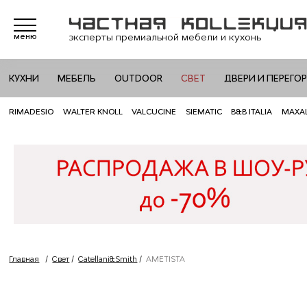
эксперты премиальной мебели и кухонь
меню
КУХНИ
МЕБЕЛЬ
OUTDOOR
СВЕТ
ДВЕРИ И ПЕРЕГО
RIMADESIO
WALTER KNOLL
VALCUCINE
SIEMATIC
B&B ITALIA
MAXA
Главная
/
Свет
/
Catellani&Smith
/
AMETISTA