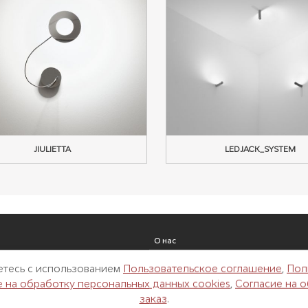
JIULIETTA
LEDJACK_SYSTEM
О нас
Реализованные проекты
аетесь с использованием
Пользовательское соглашение
,
Пол
Новости
е на обработку персональных данных cookies
,
Согласие на 
Контакты
заказ
.
одки
Архитекторам и дизайнерам