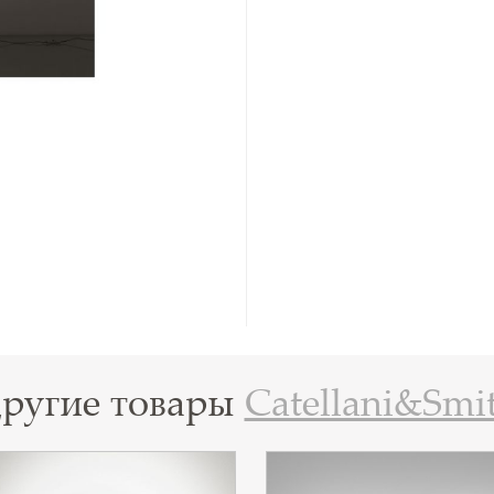
ругие товары
Catellani&Smi