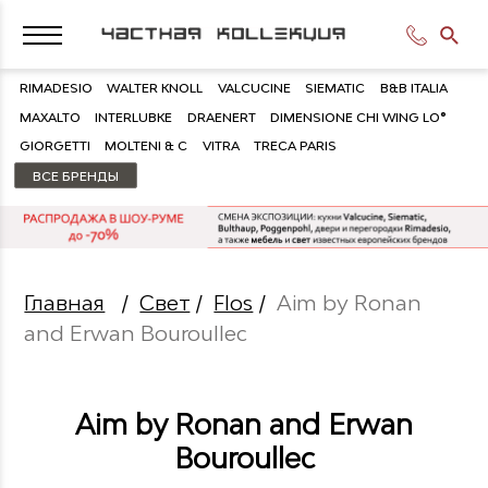
RIMADESIO
WALTER KNOLL
VALCUCINE
SIEMATIC
B&B ITALIA
MAXALTO
INTERLUBKE
DRAENERT
DIMENSIONE CHI WING LO®
GIORGETTI
MOLTENI & C
VITRA
TRECA PARIS
ВСЕ БРЕНДЫ
Главная
/
Свет
/
Flos
/
Aim by Ronan
and Erwan Bouroullec
Aim by Ronan and Erwan
Bouroullec