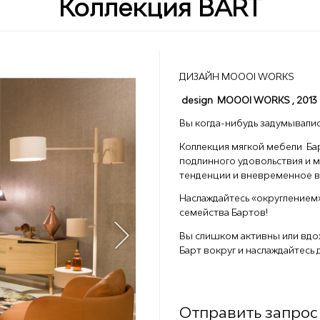
Коллекция BART
ДИЗАЙН MOOOI WORKS
design
MOOOI WORKS , 2013
Вы когда-нибудь задумывалис
Коллекция мягкой мебели Ба
подлинного удовольствия и м
тенденции и вневременное в
Наслаждайтесь «округлением
семейства Бартов!
Вы слишком активны или вдо
Барт вокруг и наслаждайтесь 
Отправить запрос