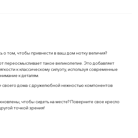
ь о том, чтобы привнести в ваш дом нотку величия?
рт переосмысливает такое великолепие. Это добавляет
ягкости к классическому силуэту, используя современные
нимание к деталям.
» своего дома с дружелюбной нежностью компонентов
хновлены, чтобы сидеть на месте? Поверните свое кресло
другой точкой зрения!