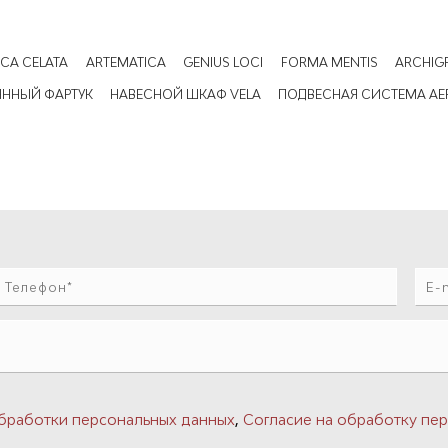
ICA CELATA
ARTEMATICA
GENIUS LOCI
FORMA MENTIS
ARCHIG
ЯННЫЙ ФАРТУК
НАВЕСНОЙ ШКАФ VELA
ПОДВЕСНАЯ СИСТЕМА AE
,
бработки персональных данных
Согласие на обработку пер