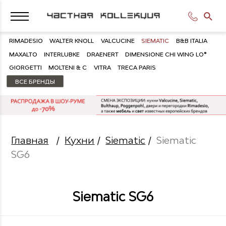
RIMADESIO
WALTER KNOLL
VALCUCINE
SIEMATIC
B&B ITALIA
MAXALTO
INTERLUBKE
DRAENERT
DIMENSIONE CHI WING LO®
GIORGETTI
MOLTENI & C
VITRA
TRECA PARIS
ВСЕ БРЕНДЫ
Главная
/
Кухни
/
Siematic
/
Siematic
SG6
Siematic SG6