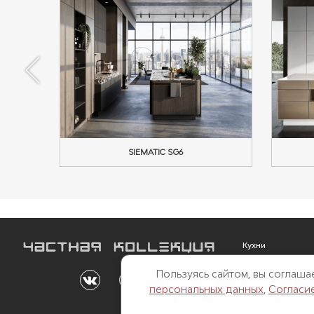
SIEMATIC SG6
Кухни
Мебель
Пользуясь сайтом, вы соглаш
Outdoor
персональных данных
,
Согласи
Свет
Двери и перегор