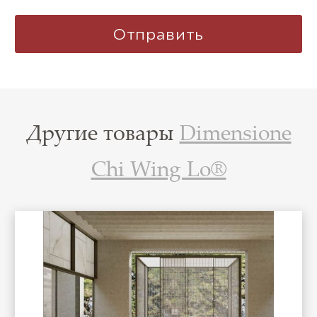
Другие товары
Dimensione
Chi Wing Lo®
%