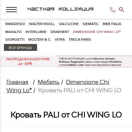
RIMADESIO
WALTER KNOLL
VALCUCINE
SIEMATIC
B&B ITALIA
MAXALTO
INTERLUBKE
DRAENERT
DIMENSIONE CHI WING LO®
GIORGETTI
MOLTENI & C
VITRA
TRECA PARIS
ВСЕ БРЕНДЫ
Главная
/
Мебель
/
Dimensione Chi
Wing Lo®
/
Кровать PALI от CHI WING LO
Кровать PALI от CHI WING LO