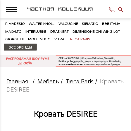
RIMADESIO
WALTER KNOLL
VALCUCINE
SIEMATIC
B&B ITALIA
MAXALTO
INTERLUBKE
DRAENERT
DIMENSIONE CHI WING LO®
GIORGETTI
MOLTENI & C
VITRA
TRECA PARIS
ВСЕ БРЕНДЫ
Главная
/
Мебель
/
Treca Paris
/
Кровать
DESIREE
Кровать DESIREE