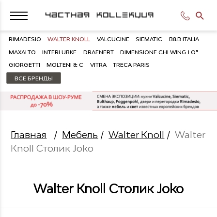
RIMADESIO
WALTER KNOLL
VALCUCINE
SIEMATIC
B&B ITALIA
MAXALTO
INTERLUBKE
DRAENERT
DIMENSIONE CHI WING LO®
GIORGETTI
MOLTENI & C
VITRA
TRECA PARIS
ВСЕ БРЕНДЫ
Главная
/
Мебель
/
Walter Knoll
/
Walter
Knoll Столик Joko
Walter Knoll Столик Joko