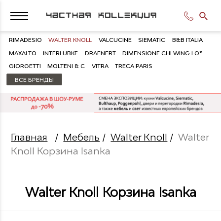
RIMADESIO
WALTER KNOLL
VALCUCINE
SIEMATIC
B&B ITALIA
MAXALTO
INTERLUBKE
DRAENERT
DIMENSIONE CHI WING LO®
GIORGETTI
MOLTENI & C
VITRA
TRECA PARIS
ВСЕ БРЕНДЫ
Главная
/
Мебель
/
Walter Knoll
/
Walter
Knoll Корзина Isanka
Walter Knoll Корзина Isanka