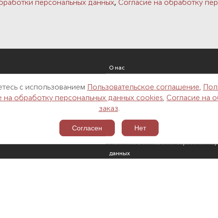
,
бработки персональных данных
Согласие на обработку пер
О нас
Реализованные проекты
аетесь с использованием
Пользовательское соглашение
,
Пол
Новости
е на обработку персональных данных cookies
,
Согласие на 
Контакты
заказ
.
одки
Архитекторам и дизайнерам
Вакансии
Согласен
Нет
Пользовательское соглашение
Политика в отношении обработки пе
данных
Согласие на обработку персональных
cookies
Согласие на обработку персональных
заказ