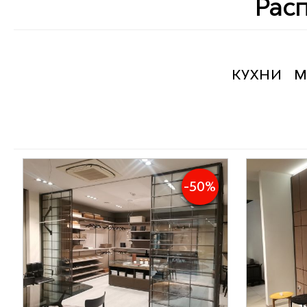
Рас
КУХНИ
М
-50%