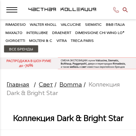
RIMADESIO
WALTER KNOLL
VALCUCINE
SIEMATIC
B&B ITALIA
MAXALTO
INTERLUBKE
DRAENERT
DIMENSIONE CHI WING LO®
GIORGETTI
MOLTENI & C
VITRA
TRECA PARIS
ВСЕ БРЕНДЫ
Главная
/
Свет
/
Bomma
/
Коллекция
Dark & Bright Star
Коллекция Dark & Bright Star