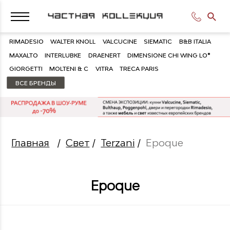
RIMADESIO
WALTER KNOLL
VALCUCINE
SIEMATIC
B&B ITALIA
MAXALTO
INTERLUBKE
DRAENERT
DIMENSIONE CHI WING LO®
GIORGETTI
MOLTENI & C
VITRA
TRECA PARIS
ВСЕ БРЕНДЫ
Главная
/
Свет
/
Terzani
/
Epoque
Epoque