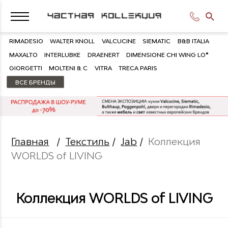
RIMADESIO
WALTER KNOLL
VALCUCINE
SIEMATIC
B&B ITALIA
MAXALTO
INTERLUBKE
DRAENERT
DIMENSIONE CHI WING LO®
GIORGETTI
MOLTENI & C
VITRA
TRECA PARIS
ВСЕ БРЕНДЫ
Главная
/
Текстиль
/
Jab
/
Коллекция
WORLDS of LIVING
Коллекция WORLDS of LIVING