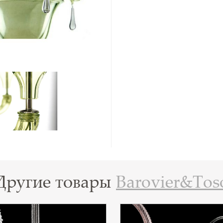
Другие товары
Barovier&Tos