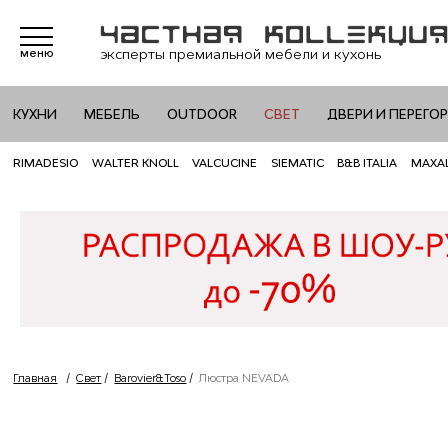
эксперты премиальной мебели и кухонь
меню
КУХНИ
МЕБЕЛЬ
OUTDOOR
СВЕТ
ДВЕРИ И ПЕРЕГО
RIMADESIO
WALTER KNOLL
VALCUCINE
SIEMATIC
B&B ITALIA
MAXA
Главная
/
Свет
/
Barovier&Toso
/
Люстра NEVADA