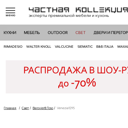
эксперты премиальной мебели и кухонь
меню
КУХНИ
МЕБЕЛЬ
OUTDOOR
СВЕТ
ДВЕРИ И ПЕРЕГО
RIMADESIO
WALTER KNOLL
VALCUCINE
SIEMATIC
B&B ITALIA
MAXA
Главная
/
Свет
/
Barovier&Toso
/
Venezia1295