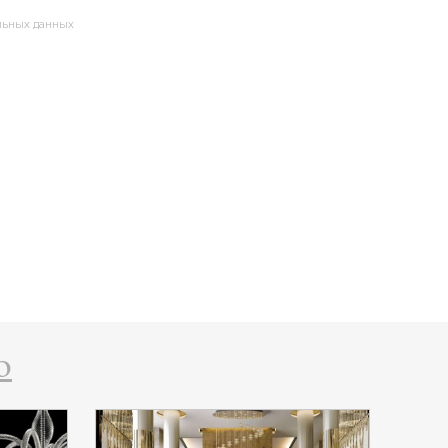
альных данных
o