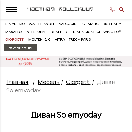
RIMADESIO
WALTER KNOLL
VALCUCINE
SIEMATIC
B&B ITALIA
MAXALTO
INTERLUBKE
DRAENERT
DIMENSIONE CHI WING LO®
GIORGETTI
MOLTENI & C
VITRA
TRECA PARIS
ВСЕ БРЕНДЫ
Главная
/
Мебель
/
Giorgetti
/
Диван
Solemyoday
Диван Solemyoday