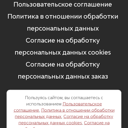
Пользовательское соглашение
Политика в отношении обработки
персональных данных
Согласие на обработку
персональных данных cookies
Согласие на обработку
персональных данных заказ
Пользуясь сайтом, вы соглашаетесь с
использованием
Пользовательское
8 499 248 13 82
соглашение
,
Политика в отношении обработки
персональных данных
,
Согласие на обработку
г. Москва, Б. Саввинский пер. д. 12,
персональных данных cookies
,
Согласие на
стр. 6