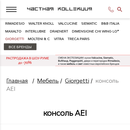
RIMADESIO
WALTER KNOLL
VALCUCINE
SIEMATIC
B&B ITALIA
MAXALTO
INTERLUBKE
DRAENERT
DIMENSIONE CHI WING LO®
GIORGETTI
MOLTENI & C
VITRA
TRECA PARIS
ВСЕ БРЕНДЫ
Главная
/
Мебель
/
Giorgetti
/
консоль
AEI
консоль AEI