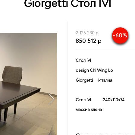
Giorgetti Стол IVI
2 126 280 р
-60%
850 512 р
Стол IVI
design Chi Wing Lo
Giorgetti Италия
Стол IVI 240х110х74
массив клена