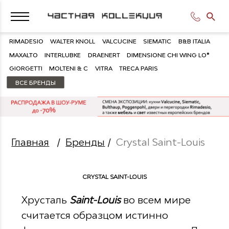
RIMADESIO
WALTER KNOLL
VALCUCINE
SIEMATIC
B&B ITALIA
MAXALTO
INTERLUBKE
DRAENERT
DIMENSIONE CHI WING LO®
GIORGETTI
MOLTENI & C
VITRA
TRECA PARIS
ВСЕ БРЕНДЫ
Главная
/
Бренды
/
Crystal Saint-Louis
CRYSTAL SAINT-LOUIS
Хрусталь
Saint-Louis
во всем мире
считается образцом истинно