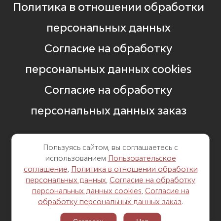
Политика в отношении обработки
персональных данных
Согласие на обработку
персональных данных cookies
Согласие на обработку
персональных данных заказ
Пользуясь сайтом, вы соглашаетесь с
использованием
Пользовательское
8 499 248 13 82
соглашение
,
Политика в отношении обработки
персональных данных
,
Согласие на обработку
г. Москва, Б. Саввинский пер. д. 12,
персональных данных cookies
,
Согласие на
стр. 6
обработку персональных данных заказ
.