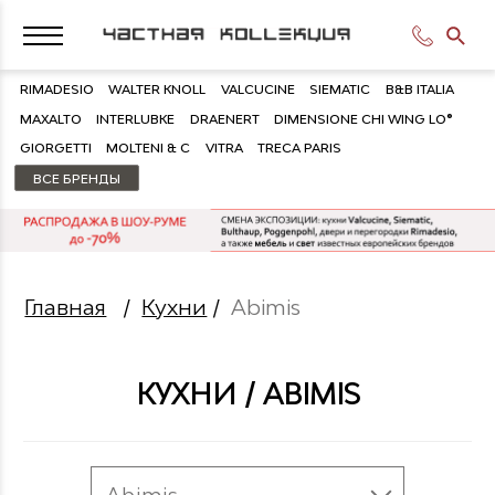
RIMADESIO
WALTER KNOLL
VALCUCINE
SIEMATIC
B&B ITALIA
MAXALTO
INTERLUBKE
DRAENERT
DIMENSIONE CHI WING LO®
GIORGETTI
MOLTENI & C
VITRA
TRECA PARIS
ВСЕ БРЕНДЫ
Главная
/
Кухни
/
Abimis
КУХНИ / ABIMIS
Abimis