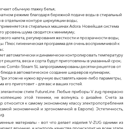
гчает обычную глажку белья;
катном режиме благодаря бережной подаче воды в стиральный
 в отдельном контуре циркуляции воды;
, применяется в стиральных машинах Adora. Новейшая система
его уровень шума сводится к минимуму;
вого налета, регулирования жесткости и прозрачности воды,
ы. Плюс гигиеническая программа для очень восприимчивой к
ы;
ляет автоматически и динамически контролировать температуру
т рецепта, веса и сорта будут приготовлены в указанный срок;
меню Combi-Steam SL запрограммированы десятки рецептов от
 блюда в автоматическое создание шедевров кулинарии;
При этом не нужно вручную выставлять какие-либо параметры,
 его приготовит – для вас и ваших гостей.
 элегантном стиле FutureLine. Любые приборы V zug прекрасно
коллекцию этой техники, не волнуясь о дизайне. Счета за
ор относится к самому экономному классу электропотребления
 самой экономичной и эргономичной в Европе). Эстетичность,
ug.
менные материалы - вот что делает изделия V-ZUG одними из
ирают вручную, и контроль качества происходит на всем этапе