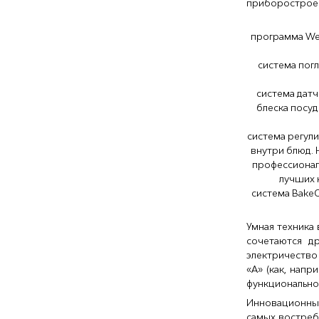
приборостроен
программа We
система пог
система датч
блеска посуд
система регул
внутри блюд. 
профессионал
лучших 
система BakeO
Умная техника
сочетаются др
электричество
«А» (как, нап
функционально
Инновационные
самых востреб