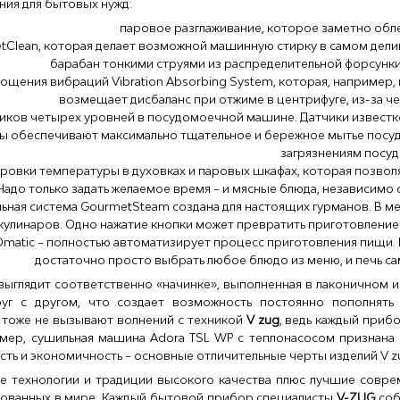
ия для бытовых нужд:
паровое разглаживание, которое заметно обле
tClean, которая делает возможной машинную стирку в самом дели
барабан тонкими струями из распределительной форсунки
лощения вибраций Vibration Absorbing System, которая, например
возмещает дисбаланс при отжиме в центрифуге, из-за ч
иков четырех уровней в посудомоечной машине. Датчики известко
ы обеспечивают максимально тщательное и бережное мытье посуд
загрязнениям посуд
ировки температуры в духовках и паровых шкафах, которая позво
Надо только задать желаемое время – и мясные блюда, независимо о
ьная система GourmetSteam создана для настоящих гурманов. В 
кулинаров. Одно нажатие кнопки может превратить приготовление
matic – полностью автоматизирует процесс приготовления пищи. 
достаточно просто выбрать любое блюдо из меню, и печь сама
 выглядит соответственно «начинке», выполненная в лаконичном и
уг с другом, что создает возможность постоянно пополнять 
 тоже не вызывают волнений с техникой
V zug
, ведь каждый приб
ример, сушильная машина Adora TSL WP с теплонасосом признана
сть и экономичность – основные отличительные черты изделий V z
 технологии и традиции высокого качества плюс лучшие совре
ованных в мире. Каждый бытовой прибор специалисты
V-ZUG
соб