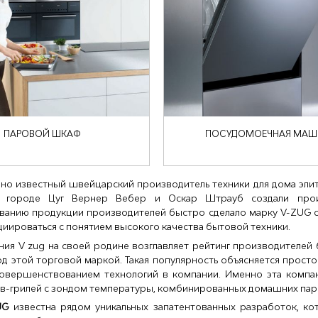
ПАРОВОЙ ШКАФ
ПОСУДОМОЕЧНАЯ МАШ
но известный швейцарский производитель техники для дома элитно
в городе Цуг Вернер Вебер и Оскар Штрауб создали прои
анию продукции производителей быстро сделало марку V-ZUG 
циироваться с понятием высокого качества бытовой техники.
ния V zug на своей родине возглавляет рейтинг производителей
д этой торговой маркой. Такая популярность объясняется прост
совершенствованием технологий в компании. Именно эта комп
ов-грилей с зондом температуры, комбинированных домашних па
UG
известна рядом уникальных запатентованных разработок, к