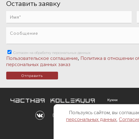
Оставить заявку
Согласен на обработку персональных данных:
,
Пользовательское соглашение
Политика в отношении о
персональных данных заказ
Кухни
Мебель
Пользуясь сайтом, вы соглаш
Outdoor
персональных данных
,
Согласи
Свет
Двери и перегор
Системы сна