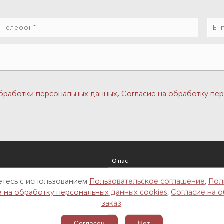
,
бработки персональных данных
Согласие на обработку пер
О нас
Реализованные проекты
аетесь с использованием
Пользовательское соглашение
,
Пол
Новости
е на обработку персональных данных cookies
,
Согласие на 
Контакты
заказ
.
одки
Архитекторам и дизайнерам
Вакансии
Согласен
Нет