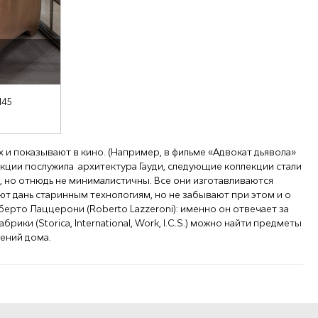
145
х и показывают в кино. (Например, в фильме «Адвокат дьявола»
лекции послужила архитектура Гауди, следующие коллекции стали
, но отнюдь не минималистичны. Все они изготавливаются
т дань старинным технологиям, но не забывают при этом и о
рто Лаццерони (Roberto Lazzeroni): именно он отвечает за
ики (Storica, International, Work, I.С.S.) можно найти предметы
ений дома.