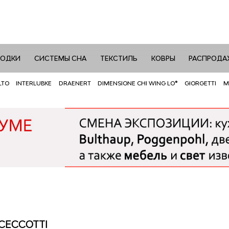
РОДКИ
СИСТЕМЫ СНА
ТЕКСТИЛЬ
КОВРЫ
РАСПРОДА
LTO
INTERLUBKE
DRAENERT
DIMENSIONE CHI WING LO®
GIORGETTI
M
 CECCOTTI