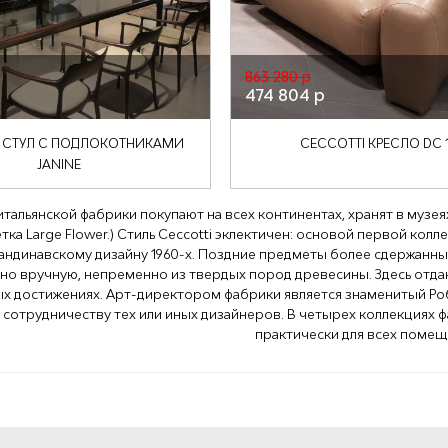
863 280 р
474 804 р
I СТУЛ С ПОДЛОКОТНИКАМИ
CECCOTTI КРЕСЛО DC 
JANINE
итальянской фабрики покупают на всех континентах, хранят в музея
тка Large Flower.) Стиль Сессotti эклектичен: основой первой кол
андинавскому дизайну 1960-х. Поздние предметы более сдержанны
но вручную, непременно из твердых пород древесины. Здесь отдаю
 достижениях. Арт-директором фабрики является знаменитый Робе
сотрудничеству тех или иных дизайнеров. В четырех коллекциях фабр
практически для всех помещ