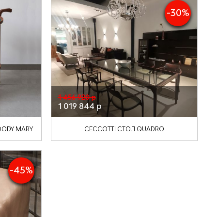
-30%
1 456 920 р
1 019 844 р
OODY MARY
CECCOTTI СТОЛ QUADRO
-45%