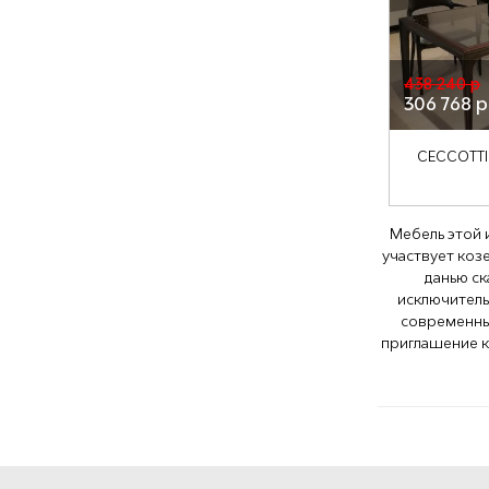
438 240 р
306 768 р
CECCOTT
Мебель этой 
участвует козе
данью ск
исключитель
современных
приглашение к 