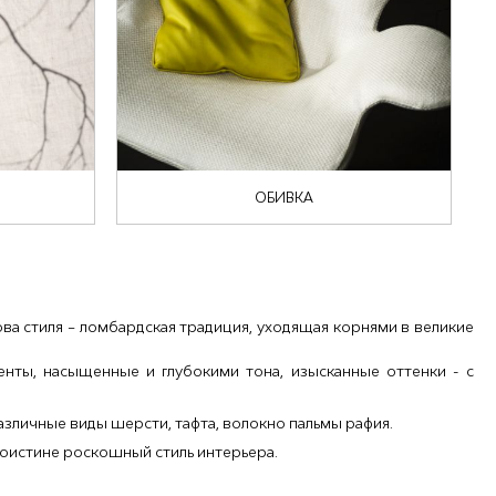
ОБИВКА
а стиля – ломбардская традиция, уходящая корнями в великие
нты, насыщенные и глубокими тона, изысканные оттенки - с
азличные виды шерсти, тафта, волокно пальмы рафия.
 поистине роскошный стиль интерьера.