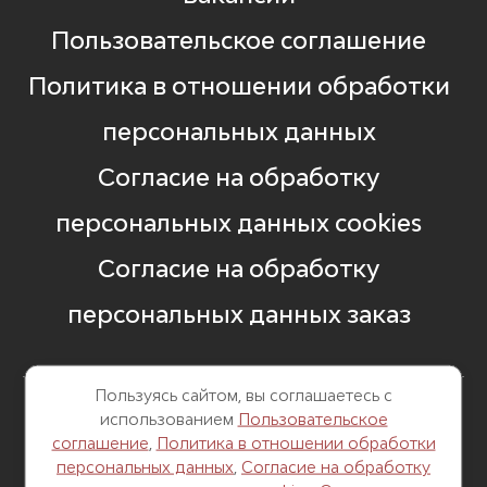
Пользовательское соглашение
Политика в отношении обработки
персональных данных
Согласие на обработку
персональных данных cookies
Согласие на обработку
персональных данных заказ
Пользуясь сайтом, вы соглашаетесь с
использованием
Пользовательское
8 499 248 13 82
соглашение
,
Политика в отношении обработки
персональных данных
,
Согласие на обработку
г. Москва, Б. Саввинский пер. д. 12,