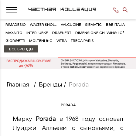
RIMADESIO
WALTER KNOLL
VALCUCINE
SIEMATIC
B&B ITALIA
MAXALTO
INTERLUBKE
DRAENERT
DIMENSIONE CHI WING LO®
GIORGETTI
MOLTENI & C
VITRA
TRECA PARIS
ВСЕ БРЕНДЫ
Главная
/
Бренды
/
Porada
PORADA
Марку
Porada
в 1968 году основал
Луиджи Алльеви с сыновьями, с