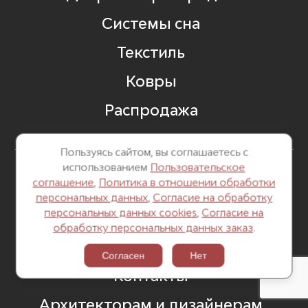
Системы сна
Текстиль
Ковры
Распродажа
Пользуясь сайтом, вы соглашаетесь с
использованием
Пользовательское
соглашение
,
Политика в отношении обработки
О нас
персональных данных
,
Согласие на обработку
персональных данных cookies
,
Согласие на
Реализованные проекты
обработку персональных данных заказ
.
Новости
Согласен
Нет
Контакты
Архитекторам и дизайнерам