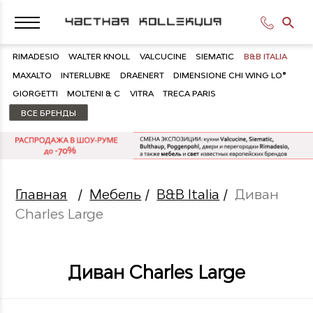
RIMADESIO
WALTER KNOLL
VALCUCINE
SIEMATIC
B&B ITALIA
MAXALTO
INTERLUBKE
DRAENERT
DIMENSIONE CHI WING LO®
GIORGETTI
MOLTENI & C
VITRA
TRECA PARIS
ВСЕ БРЕНДЫ
Главная
/
Мебель
/
B&B Italia
/
Диван
Charles Large
Диван Charles Large