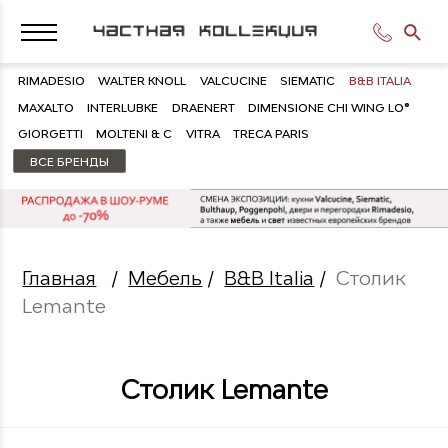
RIMADESIO
WALTER KNOLL
VALCUCINE
SIEMATIC
B&B ITALIA
MAXALTO
INTERLUBKE
DRAENERT
DIMENSIONE CHI WING LO®
GIORGETTI
MOLTENI & C
VITRA
TRECA PARIS
ВСЕ БРЕНДЫ
Главная
/
Мебель
/
B&B Italia
/
Столик
Lemante
Столик Lemante