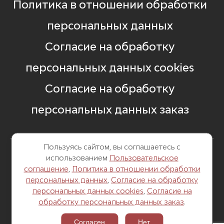
Политика в отношении обработки
персональных данных
Согласие на обработку
персональных данных cookies
Согласие на обработку
персональных данных заказ
Пользуясь сайтом, вы соглашаетесь с
использованием
Пользовательское
8 499 248 13 82
соглашение
,
Политика в отношении обработки
персональных данных
,
Согласие на обработку
г. Москва, Б. Саввинский пер. д. 12,
персональных данных cookies
,
Согласие на
стр. 6
обработку персональных данных заказ
.
Согласен
Нет