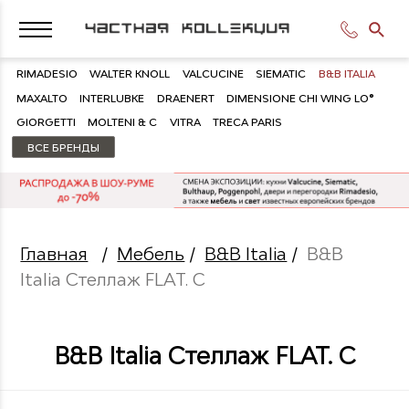
RIMADESIO
WALTER KNOLL
VALCUCINE
SIEMATIC
B&B ITALIA
MAXALTO
INTERLUBKE
DRAENERT
DIMENSIONE CHI WING LO®
GIORGETTI
MOLTENI & C
VITRA
TRECA PARIS
ВСЕ БРЕНДЫ
Главная
/
Мебель
/
B&B Italia
/
B&B
Italia Стеллаж FLAT. C
B&B Italia Стеллаж FLAT. C