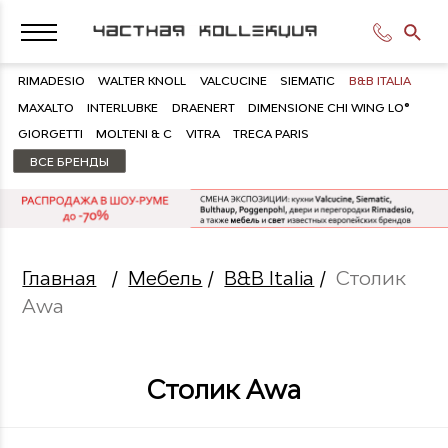
RIMADESIO
WALTER KNOLL
VALCUCINE
SIEMATIC
B&B ITALIA
MAXALTO
INTERLUBKE
DRAENERT
DIMENSIONE CHI WING LO®
GIORGETTI
MOLTENI & C
VITRA
TRECA PARIS
ВСЕ БРЕНДЫ
Главная
/
Мебель
/
B&B Italia
/
Столик
Awa
Столик Awa