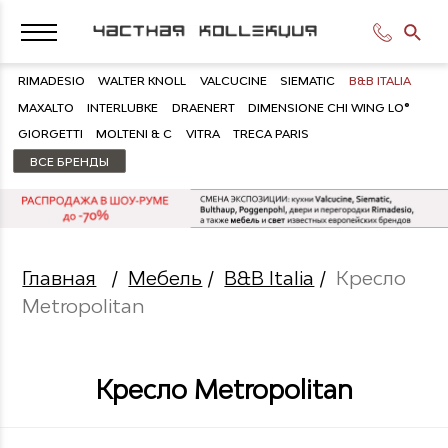
RIMADESIO
WALTER KNOLL
VALCUCINE
SIEMATIC
B&B ITALIA
MAXALTO
INTERLUBKE
DRAENERT
DIMENSIONE CHI WING LO®
GIORGETTI
MOLTENI & C
VITRA
TRECA PARIS
ВСЕ БРЕНДЫ
Главная
/
Мебель
/
B&B Italia
/
Кресло
Metropolitan
Кресло Metropolitan