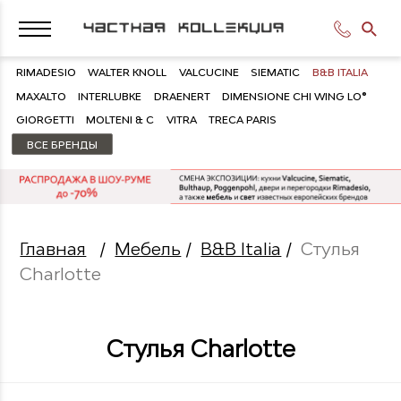
RIMADESIO
WALTER KNOLL
VALCUCINE
SIEMATIC
B&B ITALIA
MAXALTO
INTERLUBKE
DRAENERT
DIMENSIONE CHI WING LO®
GIORGETTI
MOLTENI & C
VITRA
TRECA PARIS
ВСЕ БРЕНДЫ
Главная
/
Мебель
/
B&B Italia
/
Стулья
Charlotte
Стулья Charlotte