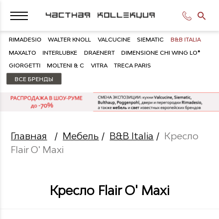
RIMADESIO
WALTER KNOLL
VALCUCINE
SIEMATIC
B&B ITALIA
MAXALTO
INTERLUBKE
DRAENERT
DIMENSIONE CHI WING LO®
GIORGETTI
MOLTENI & C
VITRA
TRECA PARIS
ВСЕ БРЕНДЫ
Главная
/
Мебель
/
B&B Italia
/
Кресло
Flair O' Maxi
Кресло Flair O' Maxi