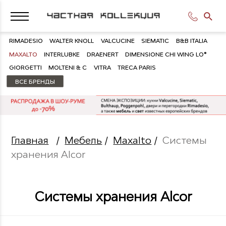
RIMADESIO
WALTER KNOLL
VALCUCINE
SIEMATIC
B&B ITALIA
MAXALTO
INTERLUBKE
DRAENERT
DIMENSIONE CHI WING LO®
GIORGETTI
MOLTENI & C
VITRA
TRECA PARIS
ВСЕ БРЕНДЫ
Главная
/
Мебель
/
Maxalto
/
Системы
хранения Alcor
Системы хранения Alcor